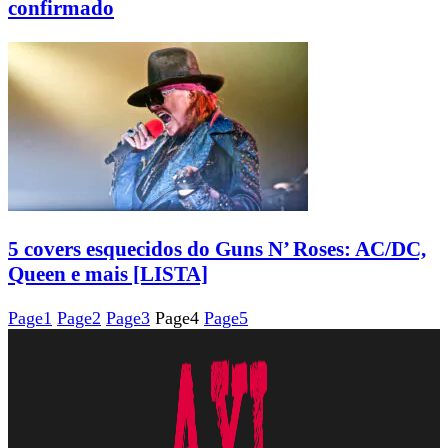
confirmado
5 covers esquecidos do Guns N’ Roses: AC/DC,
Queen e mais [LISTA]
Page
1
Page
2
Page
3
Page
4
Page
5