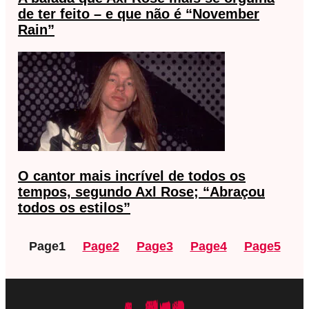
de ter feito – e que não é “November
Rain”
O cantor mais incrível de todos os
tempos, segundo Axl Rose; “Abraçou
todos os estilos”
Page
1
Page
2
Page
3
Page
4
Page
5